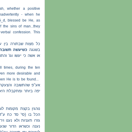
ah, whether a positive
nadvertently - when he
 G_d, blessed be He, as
 the sins of man...they
 verbal confession. This
כל מצות שבתורה בין ע
בשגגה
כשיעשה תשובה
או אשה כי יעשו וגו' והת
l times, during the ten
en more desirable and
hen He is to be found...
אע"פ שהתשובה והצעקה י
יפה ביותר ומתקבלת היא
נוהגין בקצת מקומות ל
הכל בו (סי' סד כח ע"
גזרו תעניות ולא נענו וי
נענה וכשראו הדור שנע