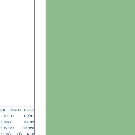
קדשנו במצותיך ותן
חלקנו בתורתך.
שבענו מטובך
ושמחנו בישועתך
וטהר לבנו לעבדך