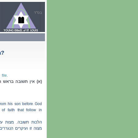
בס"ד
a?
 file
.
א) אין תשובה בראש !!
 from his son before God
of faith that follow in
הלכות תשובה. מצות ע'
מצוה זו ועיקרים הנגרר.