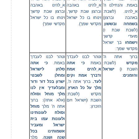
באמת. והנחילנו ה'
א_להינו באהבה
א_להינו באהבה
א_להינו. (לשבת:
וברצון שבת קדשך,
וברצון שבת קדשך
באהבה וברצון)
וינוחו בו כל ישראל
וינוחו בו כל ישראל
מקדשי שמך)
מקדשי שמך).
.
בשמחה ובששון
(לשבת שבת ו)
מועדי קדשך
וישמחו
בך ישראל
מקדשי שמך:
ברוך אתה ה'
וטהר לבנו לעבדך
וטהר לבנו לעבדך
מקדש
(לשבת:
באמת
כי אתה
באמת.
כי אתה
השבת ו)
ישראל
א_להים אמת
סלחן לישראל
ומחלן לשבטי
ודברך אמת וקים
:
והזמנים
לעד.
ברוך אתה ה',
ישרון בכל דור ודור
ומבלעדיך אין לנו
,
מלך על כל הארץ
מקדש (לשבת:
מלך מוחל וסולח
השבת ו)ישראל ויום
(אלא אתה): ברוך
הזכרון:
אתה ה' מלך
מוחל
וסולח לעונותינו
ולעונות עמו בית
ישראל ומעביר
אשמותינו בכל
שנה ושנה
, מלך