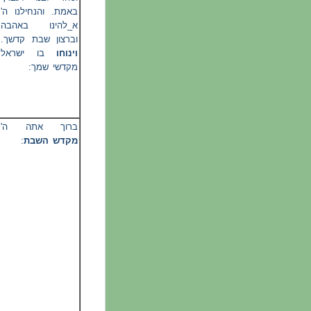
באמת. והנחילנו ה'
א_להינו באהבה
וברצון שבת קדשך.
וינוחו
בו ישראל
מקדשי שמך:
ברוך אתה ה'
:
מקדש השבת