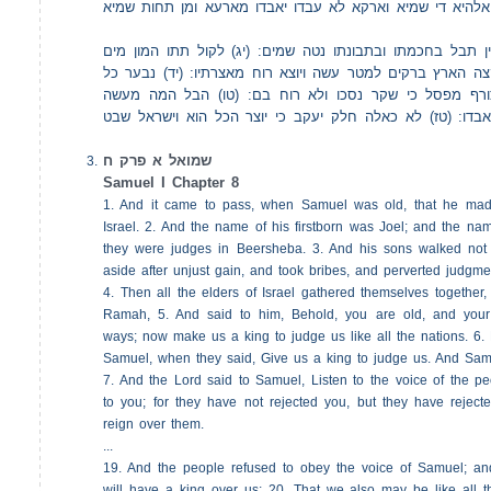
(אלהיא די שמיא וארקא לא עבדו יאבדו מארעא ומן תחות שמיא
( תבל בחכמתו ובתבונתו נטה שמים: (יג) לקול תתו המון מים
ה הארץ ברקים למטר עשה ויוצא רוח מאצרתיו: (יד) נבער כל
רף מפסל כי שקר נסכו ולא רוח בם: (טו) הבל המה מעשה
דו: (טז) לא כאלה חלק יעקב כי יוצר הכל הוא וישראל שבט
שמואל א פרק ח
Samuel I Chapter 8
1. And it came to pass, when Samuel was old, that he mad
Israel. 2. And the name of his firstborn was Joel; and the nam
they were judges in Beersheba. 3. And his sons walked not 
aside after unjust gain, and took bribes, and perverted judgme
4. Then all the elders of Israel gathered themselves togethe
Ramah, 5. And said to him, Behold, you are old, and your
ways; now make us a king to judge us like all the nations. 6. 
Samuel, when they said, Give us a king to judge us. And Sam
7. And the Lord said to Samuel, Listen to the voice of the peo
to you; for they have not rejected you, but they have reject
reign over them.
...
19. And the people refused to obey the voice of Samuel; an
will have a king over us; 20. That we also may be like all t