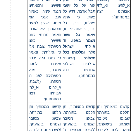
א_להינו וא_להי
עזך על כל יושבי
פשעינו וחטאתינו
אבותינו רצה
תבל ארצך, וידע כל
מנגד עיניך. כאמור
במנוחתנו):
פעול, כי אתה
אנכי אנכי הוא
פעלתו, ויבין כל
מוחה פשעיך למעני
יצור, כי אתה יצרתו,
וחטאתיך לא אזכר:
ויאמר כל אשר
ונאמר מחיתי כעב
נשמה באפו: ה'
פשעיך וכענן
א_להי ישראל
חטאתיך שובה אלי
מלך, ומלכותו בכל
כי גאלתיך: ונאמר
משלה
: (לשבת:
כי ביום הזה יכפר
א_להינו וא_להי
עליכם לטהר
אבותינו רצה
אתכם, מכל
במנוחתנו):
חטאתיכם לפני ה'
תטהרו: (לשבת:
א_להינו וא_להי
אבותינו רצה
במנוחתנו):
קדשנו במצותיך ותן
קדשנו במצותיך, ותן
קדשנו במצותיך ותן
חלקנו בתורתך
חלקנו בתורתך,
חלקנו בתורתך.
שבענו מטובך
שבענו מטובך
שבענו מטובך
ושמחנו בישועתך.
ושמחנו בישועתך
ושמחנו בישועתך.
וטהר לבנו לעבדך
(לשבת: והנחילנו ה'
(לשבת: והנחילנו ה'