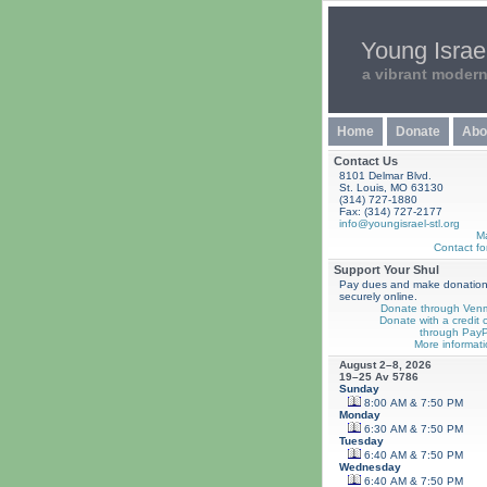
Young Israel
a vibrant moder
Home
Donate
Abo
Contact Us
8101 Delmar Blvd.
St. Louis, MO 63130
(314) 727-1880
Fax: (314) 727-2177
info@youngisrael-stl.org
M
Contact fo
Support Your Shul
Pay dues and make donatio
securely online.
Donate through Ven
Donate with a credit 
through PayP
More informati
August 2–8, 2026
19–25 Av 5786
Sunday
8:00 AM & 7:50 PM
Monday
6:30 AM & 7:50 PM
Tuesday
6:40 AM & 7:50 PM
Wednesday
6:40 AM & 7:50 PM