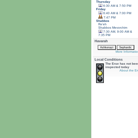
Thursday
6:30 AM & 7:50 PM
Friday
6:40 AM & 7:00 PM
7:47 PM
Shabbos
Re'eh
Shabbos
Mevorchim
7:30 AM, 9:00 AM &
7:35 PM
Havarah
More Informatio
Local Conditions
The Eruv has not bee
inspected today
About the Er