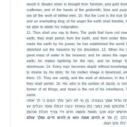
wood! 9. Beaten silver is brought from Tarshish, and gold fro
craftsman, and of the hands of the goldsmith; blue and purple
are all the work of skilled men. 10. But the Lord is the true G
and an everlasting king; at his anger the earth shall tremble, 
be able to abide his indignation.
11. Thus shall you say to them, The gods that have not ma
earth, they shall perish from the earth, and from under th
made the earth by his power, he has established the world
stretched out the heavens by his discretion. 13. When his 
great mass of water in the heavens, and he raises the vapo
earth; he makes lightning for the rain, and he brings f
storehouse. 14. Every man becomes stupid without knowledge;
to shame by his idols; for his molten image is falsehood, a
them. 15. They are vanity, and the work of delusion; in the 
they shall perish. 16. He, who is the portion of Jacob, is not
former of all things; and Israel is the rod of his inheritance;
name.
(תה וגדול שמך בגבורה: (ז) מי לא יראך מלך הגוים כי לך יאתה
 מלכותם מאין כמוך: (ח) ובאחת יבערו ויכסלו מוסר הבלים עץ
רשיש יובא וזהב מאופז מעשה חרש וידי צורף תכלת וארגמן
כלם: (י
וה' א_להים אמת הוא א_להים חיים ומלך עולם
כלו גוים זעמו