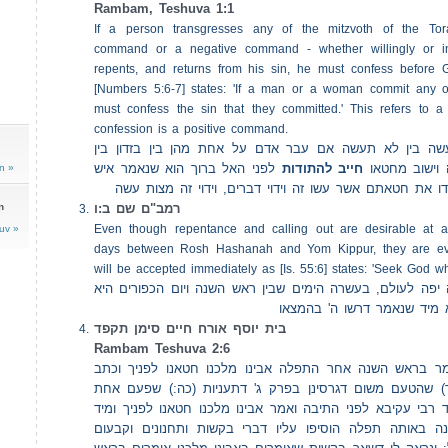
Rambam, Teshuva 1:1
If a person transgresses any of the mitzvoth of the Tor
command or a negative command - whether willingly or i
repents, and returns from his sin, he must confess before
[Numbers 5:6-7] states: 'If a man or a woman commit any of
must confess the sin that they committed.' This refers to a
confession is a positive command.
שה בין לא תעשה אם עבר אדם על אחת מהן בין בזדון בין
וישוב מחטאו
חייב להתודות
לפני האל ברוך הוא שנאמר איש
n »
ודו את חטאתם אשר עשו זה וידוי דברים, וידוי זה מצות עשה
n
רמב"ם שם ב:ו
Even though repentance and calling out are desirable at al
uv »
days between Rosh Hashanah and Yom Kippur, they are ev
will be accepted immediately as [Is. 55:6] states: 'Seek God w
פה לעולם, בעשרה הימים שבין ראש השנה ויום הכפורים היא
 מיד שנאמר דרשו ה' בהמצאו
בית יוסף אורח חיים סימן תקפד
Rambam Teshuva 2:6
ומר בראש השנה אחר התפלה אבינו מלכנו חטאנו לפניך וכתב
ד) שהטעם משום דגרסינן בפרק ג' דתעניות (כה:) שפעם אחת
רד רבי עקיבא לפני התיבה ואמר אבינו מלכנו חטאנו לפניך ומיד
נה באותה תפלה הוסיפו עליו דברי בקשות ותחנונים וקבעום